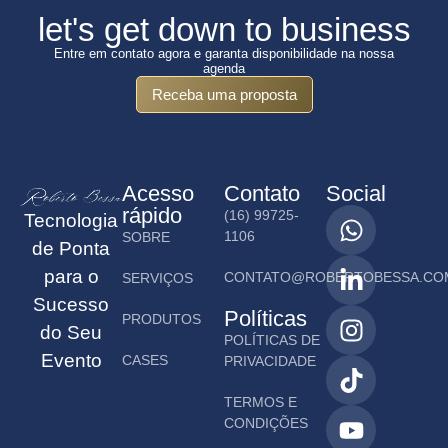
let's get down to business
Entre em contato agora e garanta disponibilidade na nossa
agenda
Receba uma proposta
Acesso
Contato
Social
rápido
(16) 99725-
Tecnologia
1106
SOBRE
de Ponta
para o
CONTATO@ROBERTOBESSA.CO
SERVIÇOS
Sucesso
Políticas
PRODUTOS
do Seu
POLÍTICAS DE
Evento
CASES
PRIVACIDADE
TERMOS E
CONDIÇÕES