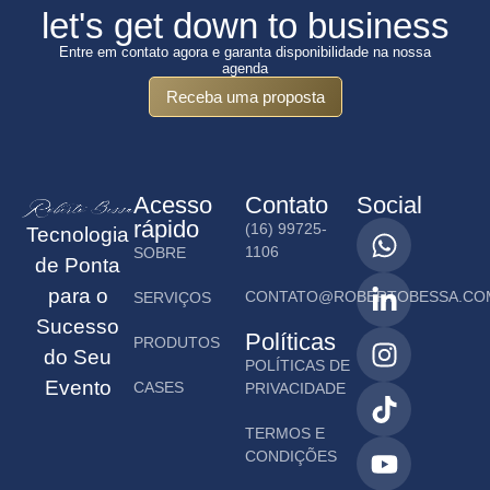
let's get down to business
Entre em contato agora e garanta disponibilidade na nossa
agenda
Receba uma proposta
Acesso
Contato
Social
rápido
(16) 99725-
Tecnologia
1106
SOBRE
de Ponta
para o
CONTATO@ROBERTOBESSA.CO
SERVIÇOS
Sucesso
Políticas
PRODUTOS
do Seu
POLÍTICAS DE
Evento
CASES
PRIVACIDADE
TERMOS E
CONDIÇÕES