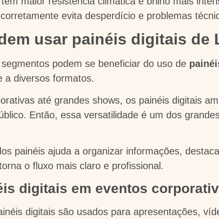
têm maior resistência climática e brilho mais intens
corretamente evita desperdício e problemas técni
dem usar painéis digitais d
e segmentos podem se beneficiar do uso de
painéi
e a diversos formatos.
rativas até grandes shows, os painéis digitais a
úblico. Então, essa versatilidade é um dos grande
dos painéis ajuda a organizar informações, destaca
orna o fluxo mais claro e profissional.
s digitais em eventos corporat
inéis digitais são usados para apresentações, víde