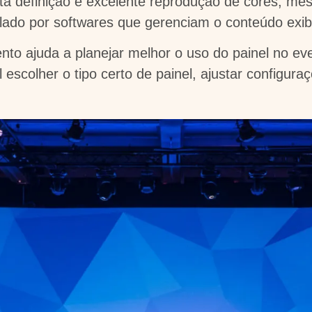
ta definição e excelente reprodução de cores, m
olado por softwares que gerenciam o conteúdo exib
o ajuda a planejar melhor o uso do painel no ev
l escolher o tipo certo de painel, ajustar configura