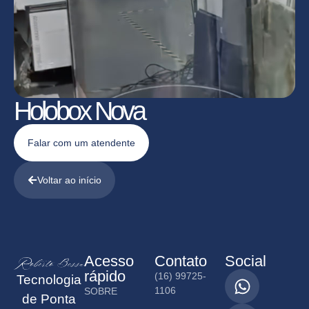
Holobox Nova
Falar com um atendente
Voltar ao início
Acesso
Contato
Social
rápido
(16) 99725-
Tecnologia
1106
SOBRE
de Ponta