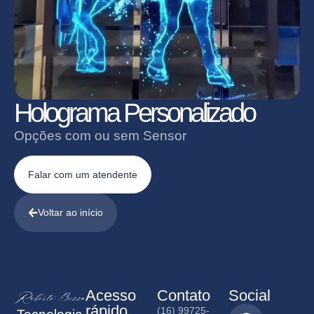
Holograma Personalizado
Opções com ou sem Sensor
Falar com um atendente
Voltar ao início
Acesso
Contato
Social
rápido
(16) 99725-