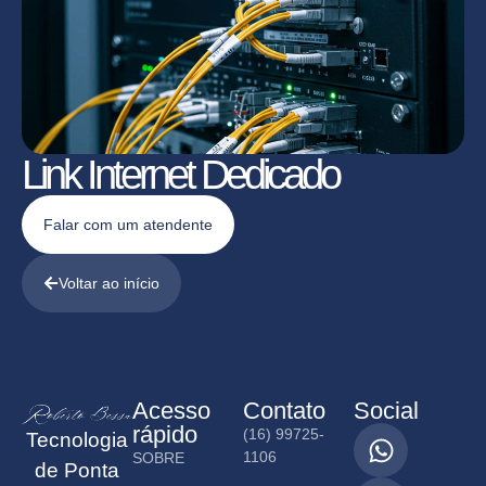
Link Internet Dedicado
Falar com um atendente
Voltar ao início
Acesso
Contato
Social
rápido
(16) 99725-
Tecnologia
1106
SOBRE
de Ponta