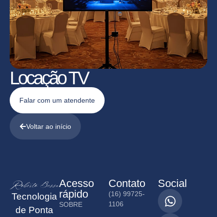
Locação TV
Falar com um atendente
Voltar ao início
Acesso
Contato
Social
rápido
(16) 99725-
Tecnologia
1106
SOBRE
de Ponta